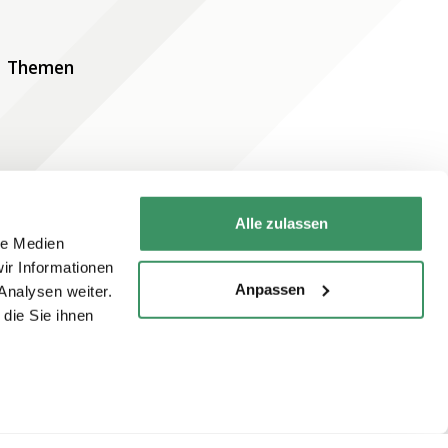
Themen
Alle zulassen
le Medien
ir Informationen
Newsletter abonnieren
Anpassen
Analysen weiter.
die Sie ihnen
Jetzt abonnieren
Newsletter online lesen