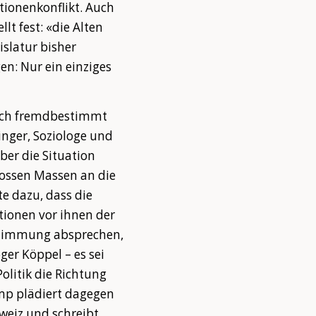
tionenkonflikt. Auch
t fest: «die Alten
islatur bisher
n: Nur ein einziges
tisch fremdbestimmt
inger, Soziologe und
ber die Situation
grossen Massen an die
e dazu, dass die
ationen vor ihnen der
estimmung absprechen,
er Köppel – es sei
litik die Richtung
mp plädiert dagegen
weiz und schreibt