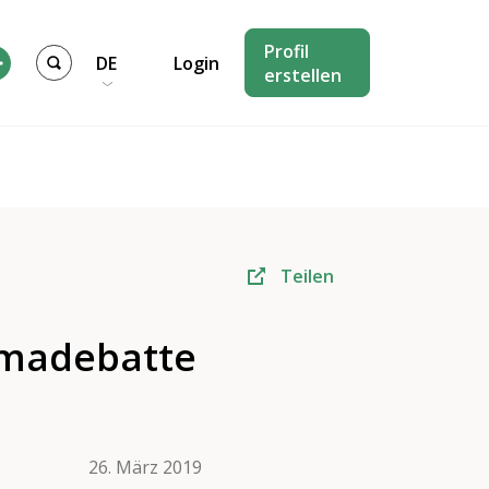
Profil
DE
Login
erstellen
Teilen
limadebatte
erationenforschung
26. März 2019
,
Generationen-Politik & -Dialog
,
Partiz