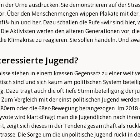
n der Urne ausdrücken. Sie demonstrieren auf der Stra
ör. Über den Menschenmengen wippen Plakate mit der 
!» hin und her. Dazu schallen die Rufe «wir sind hier, wi
 Die Aktivisten werfen den älteren Generationen vor, di
die Klimakrise zu reagieren. Sie sollen handeln. Und zwar
nteressierte Jugend?
isse stehen in einem krassen Gegensatz zu einer weit v
tisch sind und sich kaum am politischen System beteilig
ig. Dazu trägt auch die oft tiefe Stimmbeteiligung der j
 Zum Vergleich mit der einst politischen Jugend werden
 80ern oder die 68er-Bewegung herangezogen. Im 2018
yvote wird klar: «Fragt man die Jugendlichen nach ihrem
, zeigt sich dieses in der Tendenz gesamthaft als rücklä
 Strasse. Die Sorge um die unpolitische Jugend rückt in