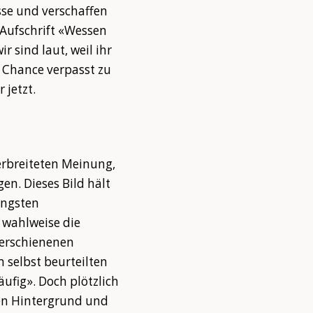
sse und verschaffen
Aufschrift «Wessen
r sind laut, weil ihr
e Chance verpasst zu
 jetzt.
erbreiteten Meinung,
en. Dieses Bild hält
üngsten
 wahlweise die
 erschienenen
 selbst beurteilten
ufig». Doch plötzlich
 den Hintergrund und