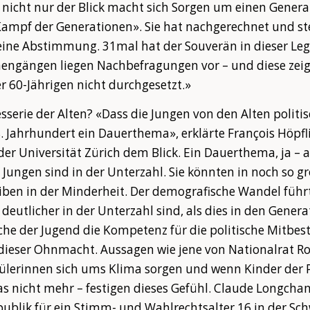
nicht nur der Blick macht sich Sorgen um einen Genera
ampf der Generationen». Sie hat nachgerechnet und stell
 keine Abstimmung. 31mal hat der Souverän in dieser Leg
engängen liegen Nachbefragungen vor – und diese zeige
r 60-Jährigen nicht durchgesetzt.»
sserie der Alten? «Dass die Jungen von den Alten poli
8. Jahrhundert ein Dauerthema», erklärte François Höpfl
er Universität Zürich dem Blick. Ein Dauerthema, ja – a
ie Jungen sind in der Unterzahl. Sie könnten in noch so 
iben in der Minderheit. Der demografische Wandel führt
 deutlicher in der Unterzahl sind, als dies in den Gener
lche der Jugend die Kompetenz für die politische Mitb
dieser Ohnmacht. Aussagen wie jene von Nationalrat Rog
ülerinnen sich ums Klima sorgen und wenn Kinder der Po
s nicht mehr – festigen dieses Gefühl. Claude Longcha
ublik für ein Stimm- und Wahlrechtsalter 16 in der Sch