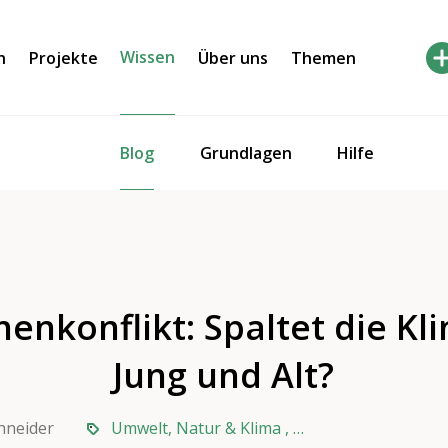
Wissen
h
Projekte
Über uns
Themen
Blog
Grundlagen
Hilfe
enkonflikt: Spaltet die K
Jung und Alt?
chneider
Umwelt, Natur & Klima
,
Wissenschaft & Gen