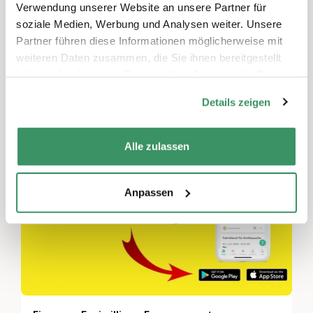
Freizeitaktivitäten & Spiele, Zusammenleben, Nachbarschaft & Quartiere, Gemeinnütziges Engagement
Verwendung unserer Website an unsere Partner für
soziale Medien, Werbung und Analysen weiter. Unsere
Der generationenübergreifende Pedibus ist
Partner führen diese Informationen möglicherweise mit
eine Gruppe von Kindern, die zu Fuß zur
weiteren Daten zusammen, die Sie ihnen bereitgestellt
Schule gehen und dabei von Erwachsenen
haben oder die sie im Rahmen Ihrer Nutzung der Dienste
begleitet werden.
gesammelt haben.
Details zeigen
Alle zulassen
Anpassen