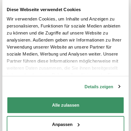
Alleinstehende. Mit zunehmendem Alter
Diese Webseite verwendet Cookies
häufen sich jedoch die Verluste geliebter
Wir verwenden Cookies, um Inhalte und Anzeigen zu
Menschen. Aber auch chronisches
personalisieren, Funktionen für soziale Medien anbieten
Eingebundensein wie etwa Pflege des
zu können und die Zugriffe auf unsere Website zu
Partners sowie gesundheitliche
analysieren. Außerdem geben wir Informationen zu Ihrer
Einschränkungen stellen Risikofaktoren für
Verwendung unserer Website an unsere Partner für
soziale Isolation und Vereinsamung dar.
soziale Medien, Werbung und Analysen weiter. Unsere
Einsamkeit ist mit hohen Kosten verbunden –
Partner führen diese Informationen möglicherweise mit
individuell und gesellschaftlich.
weiteren Daten zusammen, die Sie ihnen bereitgestellt
haben oder die sie im Rahmen Ihrer Nutzung der Dienste
gesammelt haben.
Details zeigen
Was wird in der Schweiz getan gegen
Einsamkeit im Alter? Was sind die Anliegen
der Praxis und was hat die Wissenschaft zu
Alle zulassen
bieten? Das sind die Themen der
deutschsprachigen öffentlichen
Anpassen
Podiumsdiskussion mit Vertretern aus