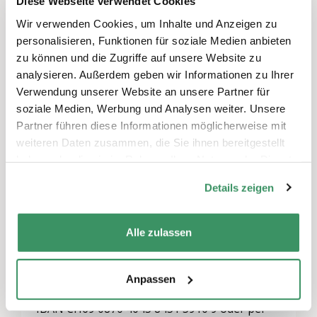
Diese Webseite verwendet Cookies
Wir verwenden Cookies, um Inhalte und Anzeigen zu
personalisieren, Funktionen für soziale Medien anbieten
Anmeldung
zu können und die Zugriffe auf unsere Website zu
Ich möchte teilnehmen! Wie melde ich mich
analysieren. Außerdem geben wir Informationen zu Ihrer
an?
Verwendung unserer Website an unsere Partner für
soziale Medien, Werbung und Analysen weiter. Unsere
Per Telefon 079 836 09 37 (Mo-Fr 08:00
Partner führen diese Informationen möglicherweise mit
-17:00) oder per E-Mail an
weiteren Daten zusammen, die Sie ihnen bereitgestellt
hilfe@generationentandem.ch
haben oder die sie im Rahmen Ihrer Nutzung der Dienste
Anmeldung bitte bis spätestens eine Woche
gesammelt haben.
Details zeigen
vor Kursbeginn (15. Juni 2021). Die
Teilnehmerzahl ist beschränkg.
Alle zulassen
Kosten
Anpassen
Der Kurs ist kostenlos. Freiwillige Spende an
IBAN CH69 0870 4045 8451 5910 9 oder per