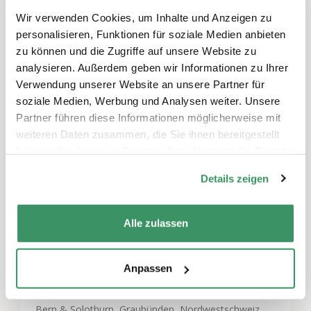
Anmeldeschluss: 15. Oktober 2016
Wir verwenden Cookies, um Inhalte und Anzeigen zu
personalisieren, Funktionen für soziale Medien anbieten
zu können und die Zugriffe auf unsere Website zu
analysieren. Außerdem geben wir Informationen zu Ihrer
Verwendung unserer Website an unsere Partner für
Schreiben Sie einen Kommentar
soziale Medien, Werbung und Analysen weiter. Unsere
Sie müssen
angemeldet
sein, um einen
Partner führen diese Informationen möglicherweise mit
Kommentar abzugeben.
weiteren Daten zusammen, die Sie ihnen bereitgestellt
haben oder die sie im Rahmen Ihrer Nutzung der Dienste
gesammelt haben.
Details zeigen
Themen
Alle zulassen
Zusammenleben, Nachbarschaft & Quartiere
,
Partizipation, Integration & Inklusion
,
Gemeinnütziges Engagement
Anpassen
Regionen
Bern & Solothurn, Graubünden, Nordwestschweiz,