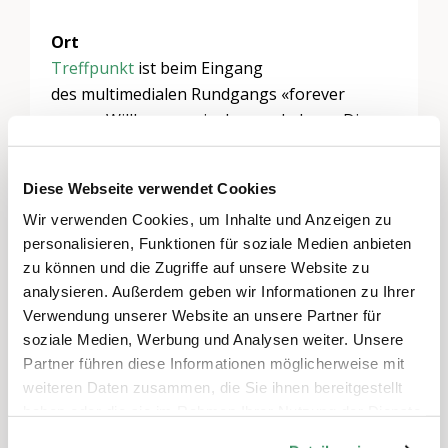
Ort
Treffpunkt
ist beim Eingang
des multimedialen Rundgangs «forever
young. Willkommen im langen Leben». Die
Geschichten werden in der Generationen-
Gärtnerei erzählt.
Diese Webseite verwendet Cookies
Wir verwenden Cookies, um Inhalte und Anzeigen zu
Anmeldung
personalisieren, Funktionen für soziale Medien anbieten
zu können und die Zugriffe auf unsere Website zu
Die Platzzahl ist begrenzt, eine Anmeldung
analysieren. Außerdem geben wir Informationen zu Ihrer
wird empfohlen unter 031 328 87
Verwendung unserer Website an unsere Partner für
17 oder über den Anmeldelink.
soziale Medien, Werbung und Analysen weiter. Unsere
Partner führen diese Informationen möglicherweise mit
weiteren Daten zusammen, die Sie ihnen bereitgestellt
Kosten
haben oder die sie im Rahmen Ihrer Nutzung der Dienste
Die Teilnahme am Kinderprogramm ist im
gesammelt haben.
Ausstellungspreis inbegriffen.