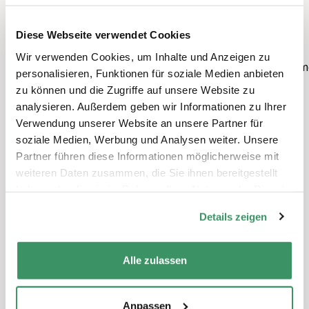
Frieda: www.fritzundfrieda.ch
– Madame Frigo: www.madamefrigo.ch
Diese Webseite verwendet Cookies
– Strämubeizli: www.strandbadthun.ch
Wir verwenden Cookies, um Inhalte und Anzeigen zu
#foodsavebankett #thun #zämegeits #ausliebezum
personalisieren, Funktionen für soziale Medien anbieten
anzeigen
zu können und die Zugriffe auf unsere Website zu
analysieren. Außerdem geben wir Informationen zu Ihrer
Verwendung unserer Website an unsere Partner für
soziale Medien, Werbung und Analysen weiter. Unsere
Partner führen diese Informationen möglicherweise mit
Schreiben Sie einen Kommentar
weiteren Daten zusammen, die Sie ihnen bereitgestellt
Sie müssen
angemeldet
sein, um einen
haben oder die sie im Rahmen Ihrer Nutzung der Dienste
Kommentar abzugeben.
gesammelt haben.
Details zeigen
Alle zulassen
Themen
Generationen-Politik & -Dialog
,
Kommunikation &
Anpassen
Medien