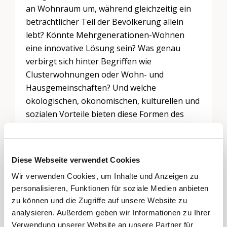
an Wohnraum um, während gleichzeitig ein
beträchtlicher Teil der Bevölkerung allein
lebt? Könnte Mehrgenerationen-Wohnen
eine innovative Lösung sein? Was genau
verbirgt sich hinter Begriffen wie
Clusterwohnungen oder Wohn- und
Hausgemeinschaften? Und welche
ökologischen, ökonomischen, kulturellen und
sozialen Vorteile bieten diese Formen des
Zusammenlebens?
​Im Gespräch mit der Moderatorin Cornelia
Jacomet beleuchten die Architektin
Claudia
Diese Webseite verwendet Cookies
Thiesen
, die Psychologin
Rita Grolimund
und
Wir verwenden Cookies, um Inhalte und Anzeigen zu
der Therapeut Christian Klauser ihre
personalisieren, Funktionen für soziale Medien anbieten
Erfahrungen mit unterschiedlichen
zu können und die Zugriffe auf unsere Website zu
Wohnprojekten sowie die Vorteile des Lebens
analysieren. Außerdem geben wir Informationen zu Ihrer
in einem gemeinschaftlichen Kontext.
Verwendung unserer Website an unsere Partner für