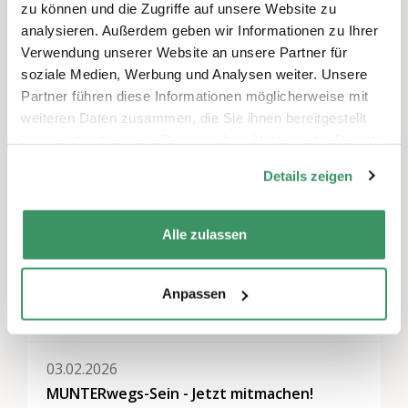
zu können und die Zugriffe auf unsere Website zu
Kommentar abzugeben.
analysieren. Außerdem geben wir Informationen zu Ihrer
Verwendung unserer Website an unsere Partner für
soziale Medien, Werbung und Analysen weiter. Unsere
Partner führen diese Informationen möglicherweise mit
Themen
weiteren Daten zusammen, die Sie ihnen bereitgestellt
haben oder die sie im Rahmen Ihrer Nutzung der Dienste
Freizeitaktivitäten & Spiele
,
Gemeinnütziges
Engagement
,
Mentoring
gesammelt haben.
Details zeigen
Regionen
Nordwestschweiz, Zentralschweiz
Alle zulassen
Anpassen
Weitere Veranstaltungen
03.02.2026
MUNTERwegs-Sein - Jetzt mitmachen!