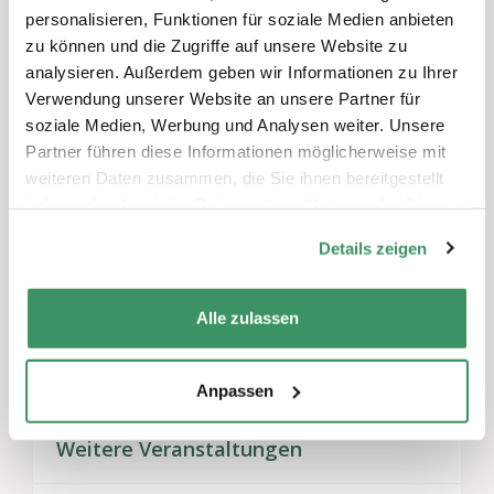
personalisieren, Funktionen für soziale Medien anbieten
Schreiben Sie einen Kommentar
zu können und die Zugriffe auf unsere Website zu
Sie müssen
angemeldet
sein, um einen
analysieren. Außerdem geben wir Informationen zu Ihrer
Kommentar abzugeben.
Verwendung unserer Website an unsere Partner für
soziale Medien, Werbung und Analysen weiter. Unsere
Partner führen diese Informationen möglicherweise mit
weiteren Daten zusammen, die Sie ihnen bereitgestellt
haben oder die sie im Rahmen Ihrer Nutzung der Dienste
Themen
gesammelt haben.
Freizeitaktivitäten & Spiele
,
Gemeinnütziges
Details zeigen
Engagement
,
Mentoring
Alle zulassen
Regionen
Nordwestschweiz, Zentralschweiz
Anpassen
Weitere Veranstaltungen