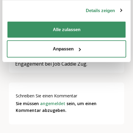
gesammelt haben.
Details zeigen
Ziel:
Kennenlernen des Projekts Job Caddie Zug,
der Projektleitung sowie der anderen
Alle zulassen
Mentorinnen und Mentoren.
Sie haben am Ende des Tages eine
Anpassen
Entscheidungsgrundlage für Ihr zukünftiges
Engagement bei Job Caddie Zug.
Schreiben Sie einen Kommentar
Sie müssen
angemeldet
sein, um einen
Kommentar abzugeben.