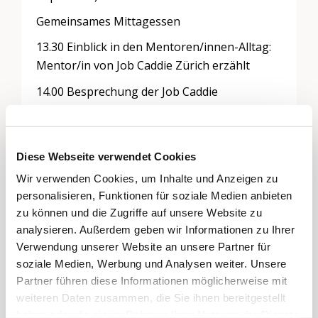
Gemeinsames Mittagessen
13.30 Einblick in den Mentoren/innen-Alltag:
Mentor/in von Job Caddie Zürich erzählt
14.00 Besprechung der Job Caddie
Unterlagen
14.30 Praxisübung und Transfer in
Mentoren/innen-Alltag
Diese Webseite verwendet Cookies
Pause
Wir verwenden Cookies, um Inhalte und Anzeigen zu
personalisieren, Funktionen für soziale Medien anbieten
15.45 Praxisübung und Transfer in
zu können und die Zugriffe auf unsere Website zu
Mentoren/innen-Alltag
analysieren. Außerdem geben wir Informationen zu Ihrer
Verwendung unserer Website an unsere Partner für
16.30 Überreichung der Unterlagen und
soziale Medien, Werbung und Analysen weiter. Unsere
Schlussrunde
Partner führen diese Informationen möglicherweise mit
17.00 Abschluss mit gemeinsamen Apéro
weiteren Daten zusammen, die Sie ihnen bereitgestellt
haben oder die sie im Rahmen Ihrer Nutzung der Dienste