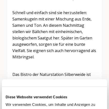
Schnell und einfach sind sie herzustellen:
Samenkugeln mit einer Mischung aus Erde,
Samen und Ton. An diesem Nachmittag
stellen wir Bällchen mit einheimischen,
biologischem Saatgut her. Später im Garten
ausgeworfen, sorgen sie für eine bunte
Vielfalt. Sie eignen sich auch hervorragend als
Mitbringsel.
Das Bistro der Naturstation Silberweide ist
von 13 bis 16 Uhr geöffnet.
Diese Webseite verwendet Cookies
Keine Anmeldung notwendig. Kosten: Eintritt
in die Naturstation und freiwillige Spende für
Wir verwenden Cookies, um Inhalte und Anzeigen zu