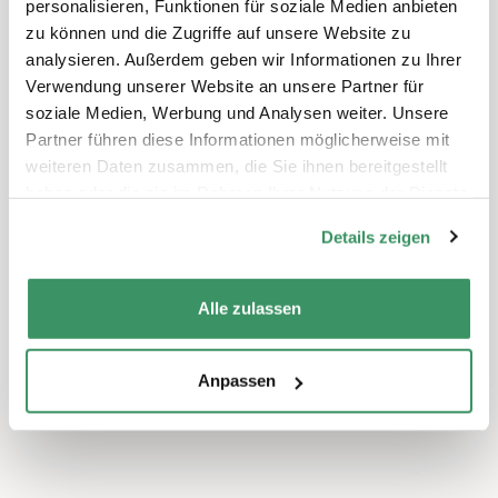
personalisieren, Funktionen für soziale Medien anbieten
Material
zu können und die Zugriffe auf unsere Website zu
Weitere
analysieren. Außerdem geben wir Informationen zu Ihrer
Informationen
https://www.greifensee-
Verwendung unserer Website an unsere Partner für
stiftung.ch/veranstaltung/events/bomben-
soziale Medien, Werbung und Analysen weiter. Unsere
fuer-mehr-artenvielfalt-workshop.html
Partner führen diese Informationen möglicherweise mit
weiteren Daten zusammen, die Sie ihnen bereitgestellt
haben oder die sie im Rahmen Ihrer Nutzung der Dienste
gesammelt haben.
Details zeigen
Schreiben Sie einen Kommentar
Sie müssen
angemeldet
sein, um einen
Alle zulassen
Kommentar abzugeben.
Anpassen