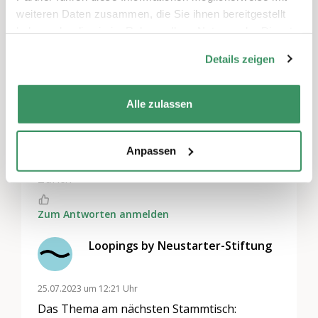
besonders schwungvoll durch den
weiteren Daten zusammen, die Sie ihnen bereitgestellt
administrativen Slalom kommt. Natürlich gibt
haben oder die sie im Rahmen Ihrer Nutzung der Dienste
gesammelt haben.
es auch Raum für Fragen und Austausch.
Details zeigen
Hast du Lust dabei zu sein und von den
Erfahrungen anderer zu profitieren? Dann
melde dich am besten gleich an:
https://loopi
Alle zulassen
ngs.ch/event/loopings-stammtisch-fur-selbst
andige-erfahrungen-aus-erster-hand
Anpassen
Ort: Freiraum Zürich, Bahnhofstrasse 9, 8001
Zürich
Zum Antworten anmelden
Loopings by Neustarter-Stiftung
25.07.2023 um 12:21 Uhr
Das Thema am nächsten Stammtisch: