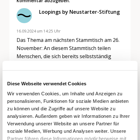
Kommentar abzugeben.
Loopings by Neustarter-Stiftung
16.09.2024 um 14:25 Uhr
Das Thema am nächsten Stammtisch am 26.
November: An diesem Stammtisch teilen
Menschen, die sich bereits selbstständig
gemacht haben, ihre Erfahrungen mit euch
und berichten, wie der Weg dorthin für sie
war.
Diese Webseite verwendet Cookies
Sie erzählen von ihren Erfolgen und
Wir verwenden Cookies, um Inhalte und Anzeigen zu
Herausforderungen, von positiven Aspekten,
personalisieren, Funktionen für soziale Medien anbieten
aber auch von den schattigen Seiten der
zu können und die Zugriffe auf unsere Website zu
Selbständigkeit. Sie teilen mit euch ihre
analysieren. Außerdem geben wir Informationen zu Ihrer
Learnings, was sie rückblickend anders
Verwendung unserer Website an unsere Partner für
machen würden und verraten den einen oder
soziale Medien, Werbung und Analysen weiter. Unsere
anderen Tipp, wie man unter anderem
Partner führen diese Informationen möglicherweise mit