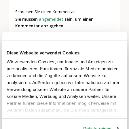
Schreiben Sie einen Kommentar
Sie müssen
angemeldet
sein, um einen
Kommentar abzugeben.
Diese Webseite verwendet Cookies
Themen
Wir verwenden Cookies, um Inhalte und Anzeigen zu
Kultur & Künste
,
Kommunikation & Medien
personalisieren, Funktionen für soziale Medien anbieten
zu können und die Zugriffe auf unsere Website zu
Regionen
analysieren. Außerdem geben wir Informationen zu Ihrer
Verwendung unserer Website an unsere Partner für
Ganze Schweiz
soziale Medien, Werbung und Analysen weiter. Unsere
Partner führen diese Informationen möglicherweise mit
weiteren Daten zusammen, die Sie ihnen bereitgestellt
Weitere Veranstaltungen
haben oder die sie im Rahmen Ihrer Nutzung der Dienste
gesammelt haben.
Details zeigen