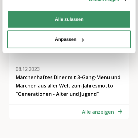
27.09.2024
Von Schelmen und Glückskindern
Alle zulassen
24.09.2024
Anpassen
Märchen mit Biss, Schalk und Humor mit
leisen Zwischentönen
08.12.2023
Märchenhaftes Diner mit 3-Gang-Menu und
Märchen aus aller Welt zum Jahresmotto
"Generationen - Alter und Jugend"
Alle anzeigen