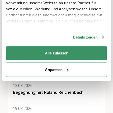
Verwendung unserer Website an unsere Partner für
soziale Medien, Werbung und Analysen weiter. Unsere
Themen
Partner führen diese Informationen möglicherweise mit
weiteren Daten zusammen, die Sie ihnen bereitgestellt
Generationen-Politik & -Dialog
,
Kommunikation &
haben oder die sie im Rahmen Ihrer Nutzung der Dienste
Medien
gesammelt haben.
Details zeigen
Regionen
Bern & Solothurn, Nordwestschweiz
Alle zulassen
Weitere Veranstaltungen
Anpassen
13.08.2026
Begegnung mit Roland Reichenbach
19.08.2026