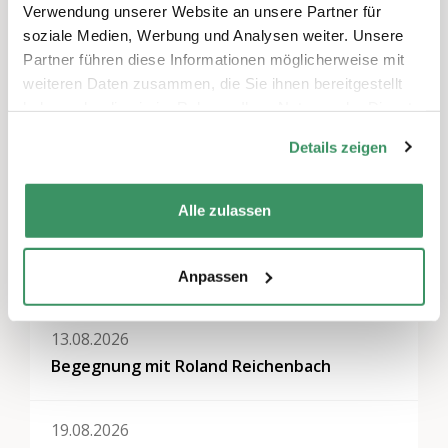
Verwendung unserer Website an unsere Partner für
soziale Medien, Werbung und Analysen weiter. Unsere
Themen
Partner führen diese Informationen möglicherweise mit
weiteren Daten zusammen, die Sie ihnen bereitgestellt
Generationen-Politik & -Dialog
,
Kommunikation &
haben oder die sie im Rahmen Ihrer Nutzung der Dienste
Medien
gesammelt haben.
Details zeigen
Regionen
Bern & Solothurn, Nordwestschweiz
Alle zulassen
Weitere Veranstaltungen
Anpassen
13.08.2026
Begegnung mit Roland Reichenbach
19.08.2026