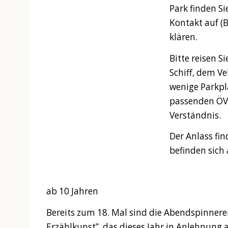
Park finden S
Kontakt auf (
klären.
Bitte reisen 
Schiff, dem Ve
wenige Parkplä
passenden ÖV-
Verständnis.
Der Anlass fin
befinden sich 
ab 10 Jahren
Bereits zum 18. Mal sind die Abendspinnerei
Erzählkunst”, das dieses Jahr in Anlehnung a