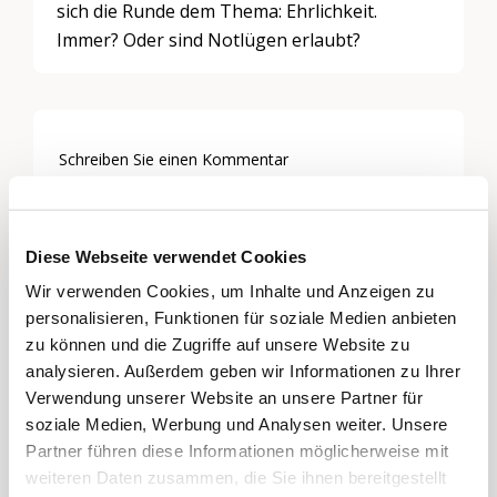
sich die Runde dem Thema: Ehrlichkeit.
Immer? Oder sind Notlügen erlaubt?
Schreiben Sie einen Kommentar
Sie müssen
angemeldet
sein, um einen
Kommentar abzugeben.
Diese Webseite verwendet Cookies
Wir verwenden Cookies, um Inhalte und Anzeigen zu
personalisieren, Funktionen für soziale Medien anbieten
Themen
zu können und die Zugriffe auf unsere Website zu
analysieren. Außerdem geben wir Informationen zu Ihrer
Generationen-Politik & -Dialog
,
Kommunikation &
Medien
Verwendung unserer Website an unsere Partner für
soziale Medien, Werbung und Analysen weiter. Unsere
Partner führen diese Informationen möglicherweise mit
Regionen
weiteren Daten zusammen, die Sie ihnen bereitgestellt
Bern & Solothurn, Nordwestschweiz