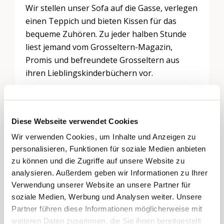
Wir stellen unser Sofa auf die Gasse, verlegen
einen Teppich und bieten Kissen für das
bequeme Zuhören. Zu jeder halben Stunde
liest jemand vom Grosseltern-Magazin,
Promis und befreundete Grosseltern aus
ihren Lieblingskinderbüchern vor.
Diese Webseite verwendet Cookies
Schreiben Sie einen Kommentar
Wir verwenden Cookies, um Inhalte und Anzeigen zu
Sie müssen
angemeldet
sein, um einen
personalisieren, Funktionen für soziale Medien anbieten
Kommentar abzugeben.
zu können und die Zugriffe auf unsere Website zu
analysieren. Außerdem geben wir Informationen zu Ihrer
Verwendung unserer Website an unsere Partner für
soziale Medien, Werbung und Analysen weiter. Unsere
Regionen
Partner führen diese Informationen möglicherweise mit
weiteren Daten zusammen, die Sie ihnen bereitgestellt
Nordwestschweiz