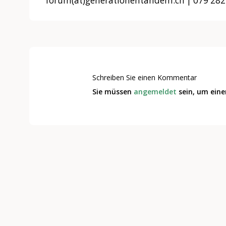
forum(at)generationentandem.ch | 079 282
Schreiben Sie einen Kommentar
Sie müssen
angemeldet
sein, um ein