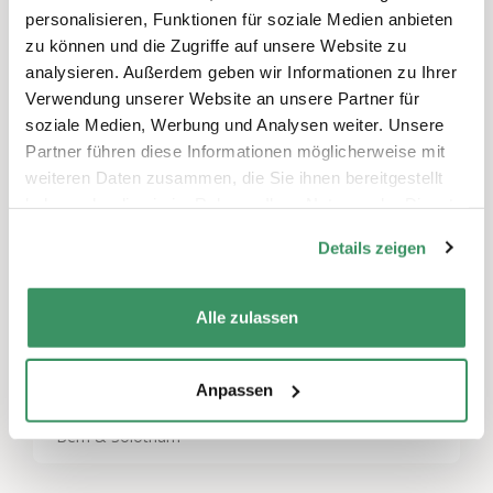
personalisieren, Funktionen für soziale Medien anbieten
zu können und die Zugriffe auf unsere Website zu
analysieren. Außerdem geben wir Informationen zu Ihrer
Verwendung unserer Website an unsere Partner für
Schreiben Sie einen Kommentar
soziale Medien, Werbung und Analysen weiter. Unsere
Sie müssen
angemeldet
sein, um einen
Partner führen diese Informationen möglicherweise mit
Kommentar abzugeben.
weiteren Daten zusammen, die Sie ihnen bereitgestellt
haben oder die sie im Rahmen Ihrer Nutzung der Dienste
gesammelt haben.
Details zeigen
Themen
Alle zulassen
Kultur & Künste
,
Freizeitaktivitäten & Spiele
,
Gemeinnütziges Engagement
Anpassen
Regionen
Bern & Solothurn