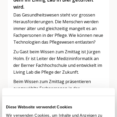
wird.
Das Gesundheitswesen steht vor grossen
Herausforderungen. Die Menschen werden
immer älter und gleichzeitig mangelt es an
Fachpersonen in der Pflege. Wie können neue
Technologien das Pflegewesen entlasten?
Zu Gast beim Wissen zum Zmittag ist Jürgen
Holm. Er ist Leiter der Medizininformatik an
der Berner Fachhochschule und entwickelt im
Living Lab die Pflege der Zukunft.
Beim Wissen zum Zmittag präsentieren
ausgewählte Fachpersonen in der
Mittagspause Impulse für ein wünschbares
2051 – mit anschliessender Diskussion. Das
Diese Webseite verwendet Cookies
Mittagessen darf mitgebracht werden. Der
Eintritt ist frei.
Wir verwenden Cookies, um Inhalte und Anzeigen zu