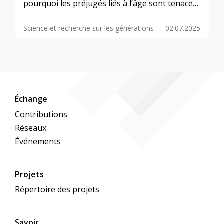
pourquoi les préjugés liés à l’âge sont tenaces,
même s’ils sont souvent contradictoires. Il
Science et recherche sur les générations
02.07.2025
aborde également le rôle que jouent les
attentes de la société quant à l’utilité, ainsi que
les différences culturelles dans ce contexte, et
montre pourquoi nous nous faisons en fin de
compte du tort à nous-mêmes avec de telles
représentations.
Échange
Contributions
Réseaux
Événements
Projets
Répertoire des projets
Savoir