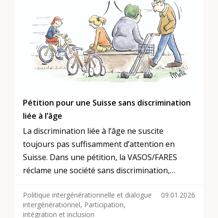
Pétition pour une Suisse sans discrimination
liée à l’âge
La discrimination liée à l’âge ne suscite
toujours pas suffisamment d’attention en
Suisse. Dans une pétition, la VASOS/FARES
réclame une société sans discrimination,
ouverte à toutes les générations. Elle lance
Politique intergénérationnelle et dialogue
09.01.2026
donc un signal clair. Interviewé, Hans Peter
intergénérationnel, Participation,
Graf, gérontologue et militant en faveur des
intégration et inclusion