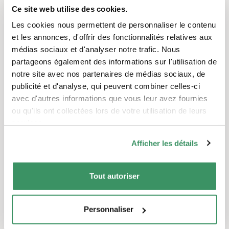
Un échange créatif sans beaucoup de mots
Ce site web utilise des cookies.
Les offres intergénérationnelles, au cours
Les cookies nous permettent de personnaliser le contenu
desquelles les personnes âgées et les enfants
et les annonces, d'offrir des fonctionnalités relatives aux
créent et vivent quelque chose ensemble,
médias sociaux et d'analyser notre trafic. Nous
sont des expériences merveilleuses. Ces
partageons également des informations sur l'utilisation de
rencontres créatives permettent de tisser des
notre site avec nos partenaires de médias sociaux, de
liens uniques entre les générations, par
publicité et d'analyse, qui peuvent combiner celles-ci
23.02.2021
avec d'autres informations que vous leur avez fournies
exemple autour de la peinture
Peindre des fenêtres ensemble - Corona-
ou qu'ils ont collectées lors de votre utilisation de leurs
sûr
services.
Afficher les détails
Montrer tout
Tout autoriser
Ces projets pourraient également
vous intéresser.
Personnaliser
TRADUIT AUTOMATIQUEMENT