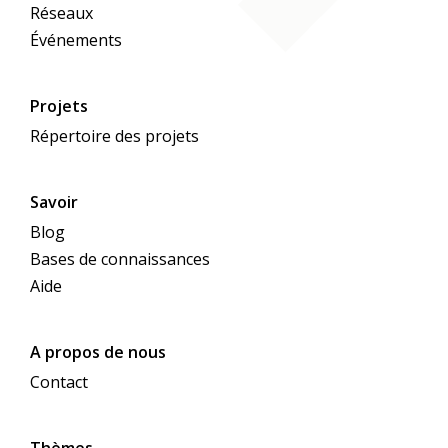
Réseaux
les héros de ces histoires font toujours partie
Événements
de la création et la façonnent par leur
comportement, que ce soit par de bonnes ou
de moins bonnes actions. C'est ainsi que nos
Projets
ancêtres expliquent les montagnes escarpées,
Répertoire des projets
les lacs magnifiques, les volcans cracheurs de
feu, mais aussi les Alpes qui étaient autrefois
Savoir
fertiles et qui ne sont plus aujourd'hui que des
pierres. Il s'agit toujours, dans les contes, de
Blog
préserver le monde comme un lieu où les
Bases de connaissances
hommes peuvent vivre heureux ensemble. Les
Aide
contes de fées montrent des voies et des
possibilités qui, aujourd'hui encore, donnent
A propos de nous
des impulsions passionnantes et incitent au
Contact
dialogue.