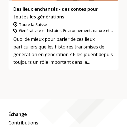
En allemand et en anglais, pour d'autres
Des lieux enchantés - des contes pour
langues, envoyez un mail à
toutes les générations
trixa.arnold@bluewin.ch
.
Toute la Suisse
Il y aura des boissons et des snacks.
Générativité et histoire, Environnement, nature et climat, L’engagement d’utilité publique
Quoi de mieux pour parler de ces lieux
Quand : 13 janvier / 10 février / 3 mars / 7 avril
particuliers que les histoires transmises de
/ 5 mai 2026, de 17h30 à 21h00
génération en génération ? Elles jouent depuis
Où : Théâtre MAXIM, Ernastrasse 20, 8004
toujours un rôle important dans la
Zurich
transmission des connaissances et des
expériences. Elles préservent des trésors
culturels en montrant l'importance qu'ils
avaient pour les hommes et indiquent des
valeurs intemporelles qu'il faut préserver.
Les mythes, les légendes et les contes
Échange
racontent l'origine du monde, les montagnes,
Contributions
les fleuves et les lieux sacrés. Les héroïnes et