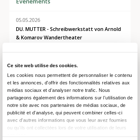
Événements
05.05.2026
DU. MUTTER - Schreibwerkstatt von Arnold
& Komarov Wandertheater
Montrer tout
Ce site web utilise des cookies.
Les cookies nous permettent de personnaliser le contenu
Thèmes
et les annonces, d'offrir des fonctionnalités relatives aux
Générativité et histoire
,
Participation, intégration et
médias sociaux et d'analyser notre trafic. Nous
inclusion
,
Culture et arts
partageons également des informations sur l'utilisation de
notre site avec nos partenaires de médias sociaux, de
Régions
publicité et d'analyse, qui peuvent combiner celles-ci
avec d'autres informations que vous leur avez fournies
Zurich
ou qu'ils ont collectées lors de votre utilisation de leurs
services.