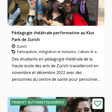
Pédagogie théâtrale performative au Klus
Park de Zurich
Zurich
Participation, intégration et inclusion, Culture et arts
Des étudiants en pédagogie théâtrale de la
Haute école des arts de Zurich travailleront en
novembre et décembre 2022 avec des
personnes du centre de santé pour personnes
âgées Klus Park. Des formats ludiques seront
développés ensemble. Ceux-ci tentent d'initier
des rencontres inhabituelles entre "jeunes et
TRADUIT AUTOMATIQUEMENT
vieux" et de collaborer ainsi à une cohabitation