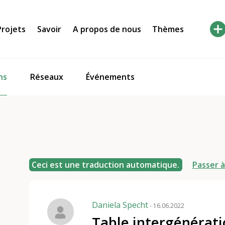
Projets
Savoir
A propos de nous
Thèmes
ns
Réseaux
Événements
Ceci est une traduction automatique.
Passer à
Daniela Specht
- 16.06.2022
Table intergénérati