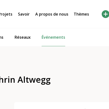
Projets
Savoir
A propos de nous
Thèmes
Événements
ns
Réseaux
hrin Altwegg