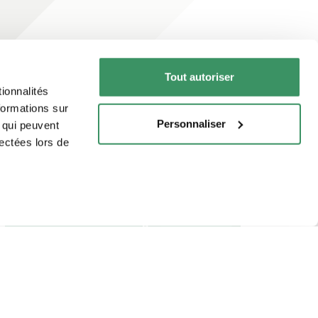
Tout autoriser
ionnalités
formations sur
s’abonner à la
Personnaliser
, qui peuvent
lectées lors de
newsletter
s’abonner maintenant
Lire la newsletter en ligne