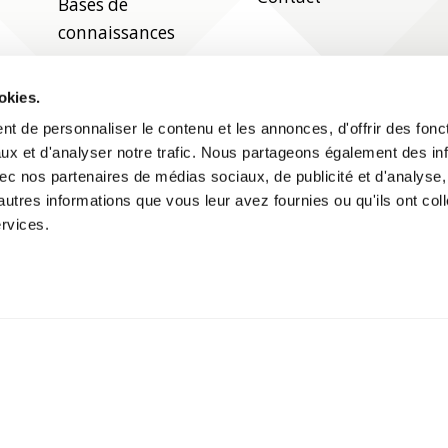
Bases de
connaissances
Aide
okies.
t de personnaliser le contenu et les annonces, d'offrir des fonct
Suivez-nous sur les réseaux sociaux
ux et d'analyser notre trafic. Nous partageons également des in
 avec nos partenaires de médias sociaux, de publicité et d'analyse
autres informations que vous leur avez fournies ou qu'ils ont col
ervices.