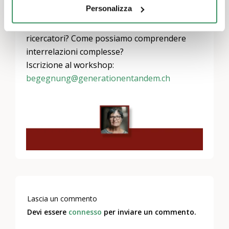
Personalizza
relative alle malattie, al clima e all’IA? Dove
possiamo e dobbiamo collaborare con i
ricercatori? Come possiamo comprendere
interrelazioni complesse?
Iscrizione al workshop:
begegnung@generationentandem.ch
Lascia un commento
Devi essere
connesso
per inviare un commento.