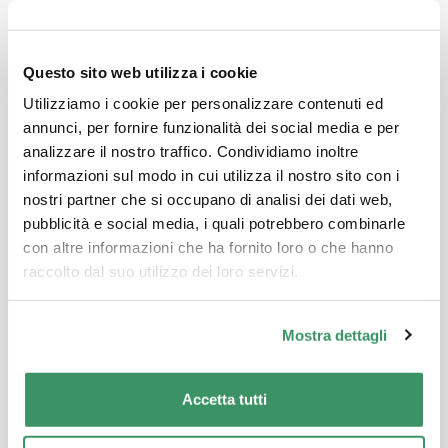
moderato da Kathrin Altwegg con la
partecipazione di volontari UND. Contributo
consigliato per il workshop: 40 franchi
Questo sito web utilizza i cookie
Argomenti del workshop
Utilizziamo i cookie per personalizzare contenuti ed
Donne nelle professioni tecniche: Mancanza
annunci, per fornire funzionalità dei social media e per
di potere femminile nelle professioni STEM.
analizzare il nostro traffico. Condividiamo inoltre
Quanto sono importanti i modelli di ruolo o i
informazioni sul modo in cui utilizza il nostro sito con i
ruoli di genere per le scelte di carriera? Cosa
nostri partner che si occupano di analisi dei dati web,
si sta già facendo e cos’altro si può fare per
pubblicità e social media, i quali potrebbero combinarle
far interessare le giovani donne alle
con altre informazioni che ha fornito loro o che hanno
professioni tecniche?
raccolto dal suo utilizzo dei loro servizi.
Spazio e spiritualità: quanto siamo piccoli e
importanti di fronte alla vastità dell’universo?
Mostra dettagli
Quanto può essere illuminante la famosa
“vista dall’esterno”, in questo caso da
lontano?
Accetta tutti
Scienza e società: che ruolo ha la scienza nella
nostra valutazione delle questioni attuali