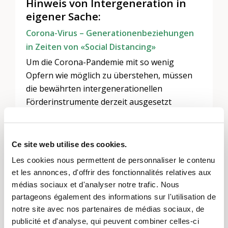
Hinweis von Intergeneration in
eigener Sache:
Corona-Virus – Generationenbeziehungen
in Zeiten von «Social Distancing»
Um die Corona-Pandemie mit so wenig
Opfern wie möglich zu überstehen, müssen
die bewährten intergenerationellen
Förderinstrumente derzeit ausgesetzt
werden: Anstatt soziale Nähe durch
generationenverbindende persönliche
Kontakte zu schaffen ist soziale Distanz
Ce site web utilise des cookies.
notwendig. Bitte halten Sie sich an die
Les cookies nous permettent de personnaliser le contenu
Anweisungen des Bundes. Wir möchten alle
et les annonces, d'offrir des fonctionnalités relatives aux
Generationen dazu ermutigen, die sozialen
médias sociaux et d'analyser notre trafic. Nous
Kontakte und den sozialen Zusammenhalt mit
partageons également des informations sur l'utilisation de
Phantasie und Innovationslust zu
notre site avec nos partenaires de médias sociaux, de
bereichern. «Soziale Nähe» in Zeiten der
publicité et d'analyse, qui peuvent combiner celles-ci