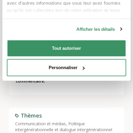
phyisischen Distanz durch die Corona-
avec d'autres informations que vous leur avez fournies
ou qu'ils ont collectées lors de votre utilisation de leurs
Pandemie muss neu interpretiert werden. Es
services.
gilt, mutig Neues auszuprobieren. Helfen Sie
uns und machen Sie mit. Weitere
Afficher les détails
Informationen finden Sie
hier
.
Tout autoriser
Laisser un commentaire
Personnaliser
Vous devez
vous connecter
pour publier un
commentaire.
Thèmes
Communication et médias
,
Politique
intergénérationnelle et dialogue intergénérationnel