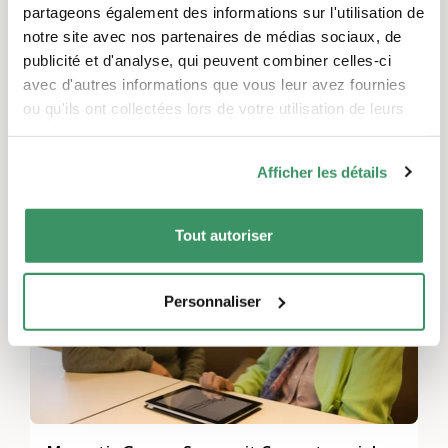
Activités de loisirs et jeux, Santé, sport et activité physique
partageons également des informations sur l'utilisation de
notre site avec nos partenaires de médias sociaux, de
Spielschweiz ist eine Vernetzungs- und
publicité et d'analyse, qui peuvent combiner celles-ci
Informationsplattform, welche das Spielen in
avec d'autres informations que vous leur avez fournies
allen Generationen und zwischen den
ou qu'ils ont collectées lors de votre utilisation de leurs
Generationen fördern möchte.
services.
Afficher les détails
TRADUIT AUTOMATIQUEMENT
Tout autoriser
Personnaliser