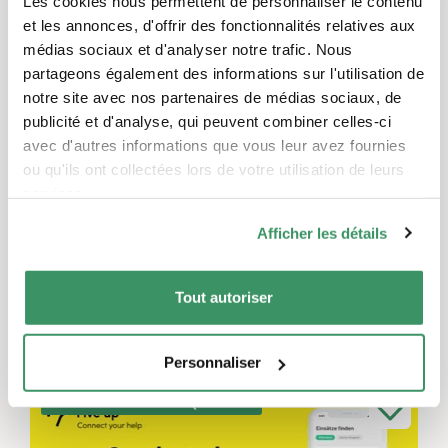
Les cookies nous permettent de personnaliser le contenu
d’utilité publique
et les annonces, d'offrir des fonctionnalités relatives aux
médias sociaux et d'analyser notre trafic. Nous
Régions
partageons également des informations sur l'utilisation de
Genève
,
Vaud et Fribourg
,
Valais
notre site avec nos partenaires de médias sociaux, de
publicité et d'analyse, qui peuvent combiner celles-ci
avec d'autres informations que vous leur avez fournies
ou qu'ils ont collectées lors de votre utilisation de leurs
Gestion du projet
services.
Afficher les détails
Olivier Taramarcaz
Tout autoriser
Ces projets pourraient également
vous intéresser.
Personnaliser
TRADUIT AUTOMATIQUEMENT