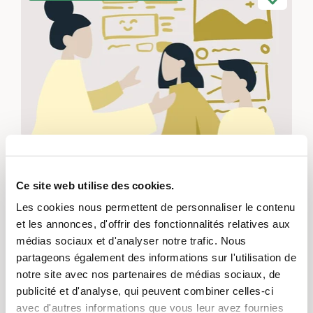
Lesepaten Uznach
Suisse orientale
Ce site web utilise des cookies.
Education, L’engagement d’utilité publique, Mentoring
Les cookies nous permettent de personnaliser le contenu
LesepatInnen lesen mit Kindern Bücher, lassen
et les annonces, d'offrir des fonctionnalités relatives aux
sich das Gelesene erklären, besprechen den
médias sociaux et d'analyser notre trafic. Nous
Inhalt des Textes oder lesen den Kindern auch
partageons également des informations sur l'utilisation de
mal etwas vor.
notre site avec nos partenaires de médias sociaux, de
publicité et d'analyse, qui peuvent combiner celles-ci
avec d'autres informations que vous leur avez fournies