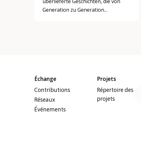
überlieferte Geschichten, die von
Generation zu Generation
weitererzählt werden? Sie spielen
seit jeher eine wichtige Rolle in der
Weitergabe von Wissen und
Erfahrungen. Sie bewahren
Kulturschätze, indem sie zeigen,
welche Bedeutung sie für die
Menschen hatten, und weisen auf
zeitlose Werte hin, die es zu
Échange
Projets
bewahren gilt.
Contributions
Répertoire des
Mythen, Legenden und Sagen
projets
Réseaux
erzählen von der Entstehung der
Événements
Welt, von Bergen, Flüssen und
heilige Orten. Die Heldinnen und
Helden dieser Geschichten sind
immer Teil der Schöpfung und