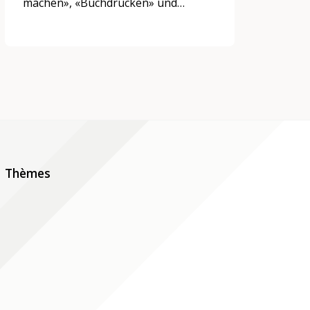
machen», «Buchdrucken» und
«Buchbinden» an jüngere.
Thèmes