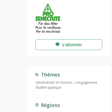
s'abonner
Thèmes
Générativité et histoire
,
L’engagement
d’utilité publique
Régions