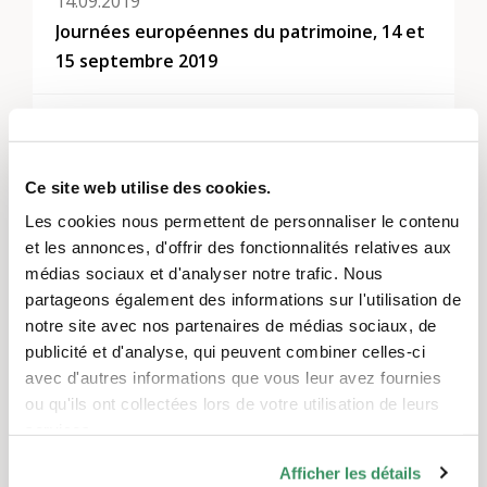
14.09.2019
Journées européennes du patrimoine, 14 et
15 septembre 2019
10.11.2018
Marbrer le papier
Ce site web utilise des cookies.
27.10.2018
Les cookies nous permettent de personnaliser le contenu
et les annonces, d'offrir des fonctionnalités relatives aux
Cours de reliure du samedi
médias sociaux et d'analyser notre trafic. Nous
partageons également des informations sur l'utilisation de
Montrer tout
notre site avec nos partenaires de médias sociaux, de
publicité et d'analyse, qui peuvent combiner celles-ci
avec d'autres informations que vous leur avez fournies
Thèmes
ou qu'ils ont collectées lors de votre utilisation de leurs
services.
Générativité et histoire
,
L’engagement d’utilité
publique
,
Culture et arts
Afficher les détails