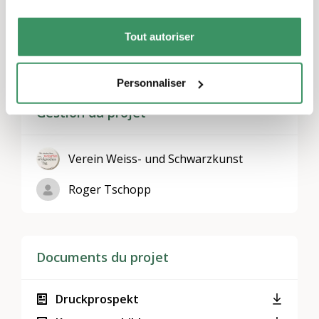
Régions
Berne et Soleure
,
Suisse orientale
,
Suisse centrale
,
Tout autoriser
Zurich
,
Suisse du Nord-Ouest
Personnaliser
Gestion du projet
Verein Weiss- und Schwarzkunst
Roger Tschopp
Documents du projet
Druckprospekt