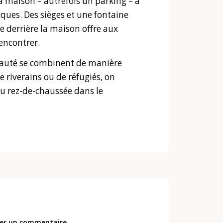
a maison – autrefois un parking – a
ques. Des sièges et une fontaine
ée derrière la maison offre aux
encontrer.
nauté se combinent de manière
de riverains ou de réfugiés, on
au rez-de-chaussée dans le
er un commentaire.