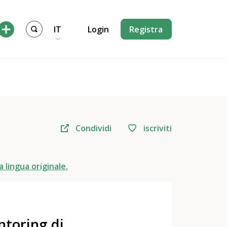
IT
Login
Registra
Condividi
iscriviti
a lingua originale.
ntoring di