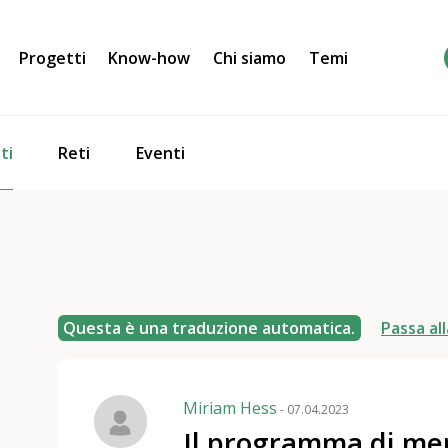
Progetti
Know-how
Chi siamo
Temi
ti
Reti
Eventi
Questa è una traduzione automatica.
Passa all
Miriam Hess
- 07.04.2023
Il programma di me