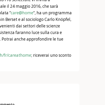
ale il 24 maggio 2016, che sarà
lata “
care@home
“, ha un programma
ain Berset e al sociologo Carlo Knöpfel,
ovenienti dai settori delle scienze
ssistenza faranno luce sulla cura e
a. Potrai anche approfondire le tue
ch/fr/careathome
; riceverai uno sconto
commento.