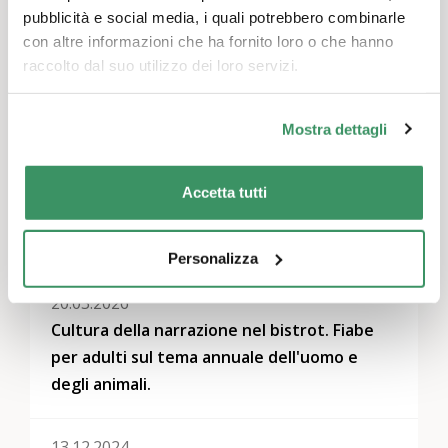
Devi essere
connesso
per inviare un commento.
pubblicità e social media, i quali potrebbero combinarle
con altre informazioni che ha fornito loro o che hanno
raccolto dal suo utilizzo dei loro servizi.
Temi
Mostra dettagli
Cultura e arte
Accetta tutti
Altri eventi
Personalizza
20.03.2026
Cultura della narrazione nel bistrot. Fiabe
per adulti sul tema annuale dell'uomo e
degli animali.
13.12.2024