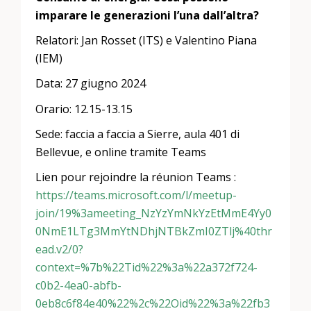
imparare le generazioni l’una dall’altra?
Relatori: Jan Rosset (ITS) e Valentino Piana
(IEM)
Data: 27 giugno 2024
Orario: 12.15-13.15
Sede: faccia a faccia a Sierre, aula 401 di
Bellevue, e online tramite Teams
Lien pour rejoindre la réunion Teams :
https://teams.microsoft.com/l/meetup-
join/19%3ameeting_NzYzYmNkYzEtMmE4Yy0
0NmE1LTg3MmYtNDhjNTBkZmI0ZTlj%40thr
ead.v2/0?
context=%7b%22Tid%22%3a%22a372f724-
c0b2-4ea0-abfb-
0eb8c6f84e40%22%2c%22Oid%22%3a%22fb3