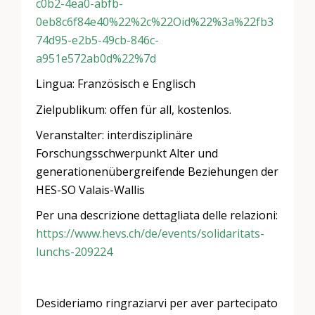
c0b2-4ea0-abfb-
0eb8c6f84e40%22%2c%22Oid%22%3a%22fb3
74d95-e2b5-49cb-846c-
a951e572ab0d%22%7d
Lingua: Französisch e Englisch
Zielpublikum: offen für all, kostenlos.
Veranstalter: interdisziplinäre
Forschungsschwerpunkt Alter und
generationenübergreifende Beziehungen der
HES-SO Valais-Wallis
Per una descrizione dettagliata delle relazioni:
https://www.hevs.ch/de/events/solidaritats-
lunchs-209224
Desideriamo ringraziarvi per aver partecipato