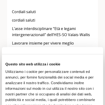
Cordiali saluti
cordiali saluti
L’asse interdisciplinare “Età e legami
intergenerazionali” dell’HES-SO Valais-Wallis
Lavorare insieme per vivere meglio
***
Questo sito web utilizza i cookie
Il nächste Solidaritäts-Lunch widmet sich der
Utilizziamo i cookie per personalizzare contenuti ed
Präsentation des interdisziplinären und
annunci, per fornire funzionalità dei social media e per
intergenerationellen Projekts Générations et
analizzare il nostro traffico. Condividiamo inoltre
consommation d’énergie. Es wurde 2023 vom
informazioni sul modo in cui utilizza il nostro sito con i
Forschungsschwerpunkt “Alter und
nostri partner che si occupano di analisi dei dati web,
generationenübergreifende Beziehungen”
pubblicità e social media, i quali potrebbero combinarle