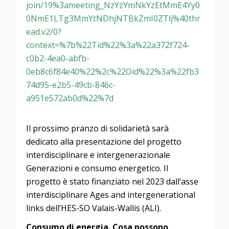
join/19%3ameeting_NzYzYmNkYzEtMmE4Yy0
0NmE1LTg3MmYtNDhjNTBkZmI0ZTlj%40thr
ead.v2/0?
context=%7b%22Tid%22%3a%22a372f724-
c0b2-4ea0-abfb-
0eb8c6f84e40%22%2c%22Oid%22%3a%22fb3
74d95-e2b5-49cb-846c-
a951e572ab0d%22%7d
Il prossimo pranzo di solidarietà sarà
dedicato alla presentazione del progetto
interdisciplinare e intergenerazionale
Generazioni e consumo energetico. Il
progetto è stato finanziato nel 2023 dall’asse
interdisciplinare Ages and intergenerational
links dell’HES-SO Valais-Wallis (ALI).
Consumo di energia. Cosa possono