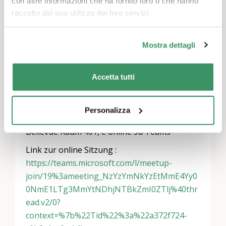
der HES-SO Valais-Wallis (ALI) finanziert.
con altre informazioni che ha fornito loro o che hanno
raccolto dal suo utilizzo dei loro servizi.
Consumo di energia. Che cosa possono
imparare le generazioni l’una dall’altra?
Mostra dettagli
Referenti: Jan Rosset (ITS) e Valentino Piana
(IEM)
Accetta tutti
Data: 27. Giugno 2024
Orario: 12.15-13.15 Uhr
Personalizza
Luogo: Präsenzveranstaltung a Siders,
Bellevue Raum 401, e online su Teams
Link zur online Sitzung :
https://teams.microsoft.com/l/meetup-
join/19%3ameeting_NzYzYmNkYzEtMmE4Yy0
0NmE1LTg3MmYtNDhjNTBkZmI0ZTlj%40thr
ead.v2/0?
context=%7b%22Tid%22%3a%22a372f724-