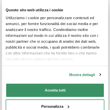
che vogliano provare nuovi giochi e scambiare idee
con studenti di 4°/5° grado e della scuola superiore.
Questo sito web utilizza i cookie
Utilizziamo i cookie per personalizzare contenuti ed
.
annunci, per fornire funzionalità dei social media e per
<
analizzare il nostro traffico. Condividiamo inoltre
Gli eventi avranno luogo il 28.2. / 1.3. / 7.3. / 8.3.2019
informazioni sul modo in cui utilizza il nostro sito con i
tra le 9.30 e le 12.00 circa. Gli interessati devono
nostri partner che si occupano di analisi dei dati web,
iscriversi con Flavia Muscionico all'indirizzo e-mail
pubblicità e social media, i quali potrebbero combinarle
con altre informazioni che ha fornito loro o che hanno
indicato o per telefono (062 836 02 10).
raccolto dal suo utilizzo dei loro servizi.
Giochi per grandi e piccini è realizzato in
Mostra dettagli
collaborazione con Fabelfabrik GmbH e la FHNW.
Accetta tutti
Personalizza