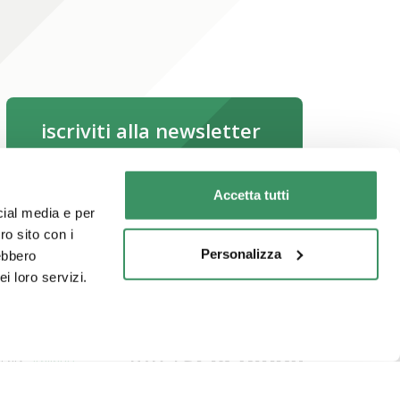
iscriviti alla newsletter
Accetta tutti
iscriviti subito
cial media e per
Leggi la newsletter online
ro sito con i
Personalizza
rebbero
i loro servizi.
çais
Italiano