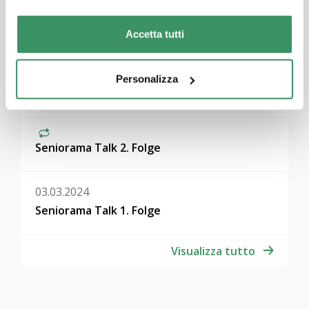
Altri eventi
Accetta tutti
19.01.2025
Seniorama - Die Sendung mit
Personalizza
Lebenserfahrung
Seniorama Talk 2. Folge
03.03.2024
Seniorama Talk 1. Folge
Visualizza tutto