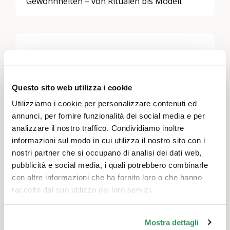
Gewohnheiten – von Ritualen bis Mödeli.
Lascia un commento
Devi essere
connesso
per inviare un commento.
Questo sito web utilizza i cookie
Utilizziamo i cookie per personalizzare contenuti ed
annunci, per fornire funzionalità dei social media e per
Temi
analizzare il nostro traffico. Condividiamo inoltre
informazioni sul modo in cui utilizza il nostro sito con i
Politica e dialogo intergenerazionale
,
Impegno in
nostri partner che si occupano di analisi dei dati web,
attività di utilità pubblica
pubblicità e social media, i quali potrebbero combinarle
con altre informazioni che ha fornito loro o che hanno
Regioni
raccolto dal suo utilizzo dei loro servizi.
Tutta la Svizzera
Mostra dettagli