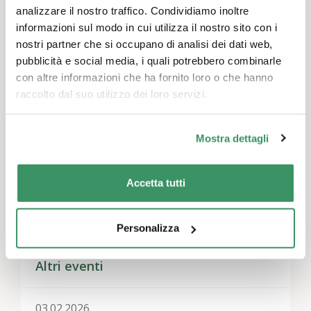
analizzare il nostro traffico. Condividiamo inoltre
Lascia un commento
informazioni sul modo in cui utilizza il nostro sito con i
Devi essere
connesso
per inviare un commento.
nostri partner che si occupano di analisi dei dati web,
pubblicità e social media, i quali potrebbero combinarle
con altre informazioni che ha fornito loro o che hanno
raccolto dal suo utilizzo dei loro servizi.
Temi
Attività per il tempo libero e giochi
,
Impegno in
Mostra dettagli
attività di utilità pubblica
,
Mentoring
Accetta tutti
Regioni
Svizzera nord-occidentale, Svizzera centrale
Personalizza
Altri eventi
03.02.2026