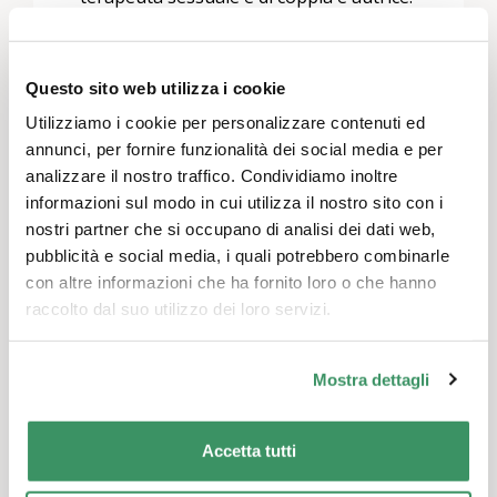
Fondatrice e direttrice della
Praxisgemeinschaft Balance. Il suo ultimo
libro: “Verbunden und trotzdem frei:
Questo sito web utilizza i cookie
Praxishandbuch für offene Beziehung und
Utilizziamo i cookie per personalizzare contenuti ed
Polyamorie”, Hogrefe, 2026.
annunci, per fornire funzionalità dei social media e per
Anina (33)
dell’associazione bunt.lieben,
analizzare il nostro traffico. Condividiamo inoltre
parla delle sue esperienze poliamorose e
informazioni sul modo in cui utilizza il nostro sito con i
del suo lavoro nell’associazione, che
nostri partner che si occupano di analisi dei dati web,
incoraggia le persone a vivere le loro
pubblicità e social media, i quali potrebbero combinarle
con altre informazioni che ha fornito loro o che hanno
relazioni in modo consensuale e
raccolto dal suo utilizzo dei loro servizi.
autodeterminato.
Mostra dettagli
Lascia un commento
Accetta tutti
Devi essere
connesso
per inviare un commento.