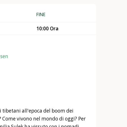
FINE
10:00 Ora
isen
 tibetani all'epoca del boom dei
? Come vivono nel mondo di oggi? Per
milia Sulek ha vissuto con i nomadi