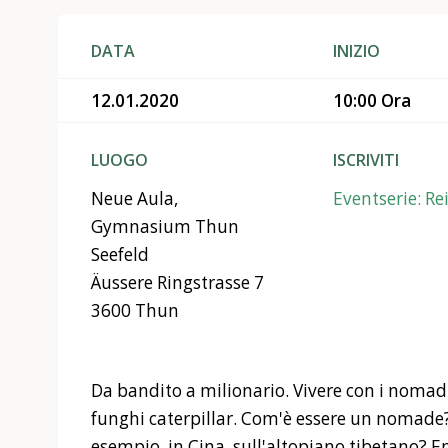
DATA
INIZIO
12.01.2020
10:00 Ora
LUOGO
ISCRIVITI
Neue Aula,
Eventserie: Re
Gymnasium Thun
Seefeld
Äussere Ringstrasse 7
3600 Thun
Da bandito a milionario. Vivere con i nomadi
funghi caterpillar. Com'è essere un nomade
esempio, in Cina, sull'altopiano tibetano? E