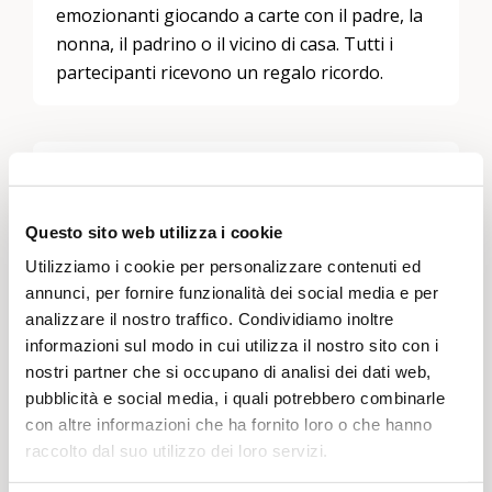
emozionanti giocando a carte con il padre, la
nonna, il padrino o il vicino di casa. Tutti i
partecipanti ricevono un regalo ricordo.
Lascia un commento
Devi essere
connesso
per inviare un commento.
Questo sito web utilizza i cookie
Utilizziamo i cookie per personalizzare contenuti ed
annunci, per fornire funzionalità dei social media e per
analizzare il nostro traffico. Condividiamo inoltre
Temi
informazioni sul modo in cui utilizza il nostro sito con i
nostri partner che si occupano di analisi dei dati web,
Attività per il tempo libero e giochi
pubblicità e social media, i quali potrebbero combinarle
con altre informazioni che ha fornito loro o che hanno
Regioni
raccolto dal suo utilizzo dei loro servizi.
Grigioni, Svizzera orientale, Zurigo