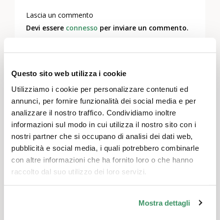
Lascia un commento
Devi essere
connesso
per inviare un commento.
Questo sito web utilizza i cookie
Temi
Utilizziamo i cookie per personalizzare contenuti ed
Comunicazione e media
,
Politica e dialogo
annunci, per fornire funzionalità dei social media e per
intergenerazionale
analizzare il nostro traffico. Condividiamo inoltre
informazioni sul modo in cui utilizza il nostro sito con i
Regioni
nostri partner che si occupano di analisi dei dati web,
pubblicità e social media, i quali potrebbero combinarle
Berna & Soletta, Svizzera nord-occidentale
con altre informazioni che ha fornito loro o che hanno
raccolto dal suo utilizzo dei loro servizi.
Altri eventi
Mostra dettagli