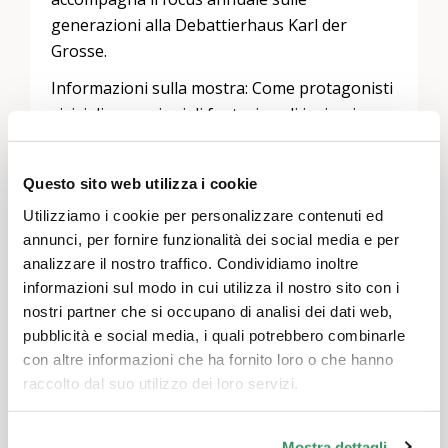
generazioni alla Debattierhaus Karl der
Grosse.
Informazioni sulla mostra: Come protagonisti
visivi di narrazioni di fantasia e di ispirazione
autobiografica, le figure dei fumetti sono
sempre state uno specchio della società.
Questo sito web utilizza i cookie
Autori e creatori di diverse generazioni
Utilizziamo i cookie per personalizzare contenuti ed
provenienti da Zurigo e da tutto il mondo
annunci, per fornire funzionalità dei social media e per
affrontano nelle loro opere i modelli di ruolo
analizzare il nostro traffico. Condividiamo inoltre
passati e presenti, le sfide e il cambiamento
informazioni sul modo in cui utilizza il nostro sito con i
dei tempi.
nostri partner che si occupano di analisi dei dati web,
Punto d’incontro per la visita guidata: davanti
pubblicità e social media, i quali potrebbero combinarle
alla Debattierhaus Karl der Grosse, sotto il
con altre informazioni che ha fornito loro o che hanno
bovindo
raccolto dal suo utilizzo dei loro servizi.
In collaborazione con Edition Moderne e
Zürich Read
Mostra dettagli