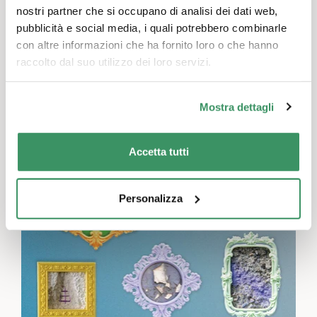
nostri partner che si occupano di analisi dei dati web,
Zurigo
pubblicità e social media, i quali potrebbero combinarle
Generatività e storia, Partecipazione, integrazione e inclusione, Cultura e arte
con altre informazioni che ha fornito loro o che hanno
Come vivevano le nostre madri? Erano libere?
raccolto dal suo utilizzo dei loro servizi.
Avevano diritti? Avevano opportunità? Hanno
subito violenza? Di cosa abbiamo parlato o
Mostra dettagli
taciuto con le nostre madri? In che modo
queste esperienze hanno lasciato un segno
nei nostri corpi? Come conviviamo con queste
Accetta tutti
esperienze?
TRADOTTO AUTOMATICAMENTE
Personalizza
In questo laboratorio di scrittura creiamo
insieme uno spazio narrativo. Condivideremo
esperienze personali in forma anonima. Forse
questo ci aiuterà a capire i pensieri e le azioni
della mamma. Forse potremo capire meglio i
nostri pensieri e le nostre azioni. Forse