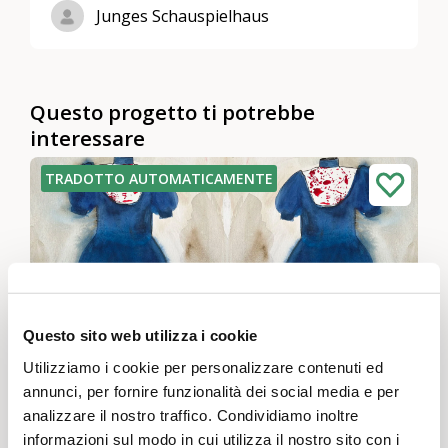
Junges Schauspielhaus
Questo progetto ti potrebbe
interessare
TRADOTTO AUTOMATICAMENTE
Questo sito web utilizza i cookie
Utilizziamo i cookie per personalizzare contenuti ed
annunci, per fornire funzionalità dei social media e per
analizzare il nostro traffico. Condividiamo inoltre
DU. MUTTER - Laboratorio di scrittura a cura
informazioni sul modo in cui utilizza il nostro sito con i
di Arnold & teatro itinerante Komarov